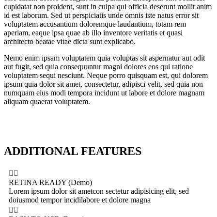
cupidatat non proident, sunt in culpa qui officia deserunt mollit anim
id est laborum. Sed ut perspiciatis unde omnis iste natus error sit
voluptatem accusantium doloremque laudantium, totam rem
aperiam, eaque ipsa quae ab illo inventore veritatis et quasi
architecto beatae vitae dicta sunt explicabo.
Nemo enim ipsam voluptatem quia voluptas sit aspernatur aut odit
aut fugit, sed quia consequuntur magni dolores eos qui ratione
voluptatem sequi nesciunt. Neque porro quisquam est, qui dolorem
ipsum quia dolor sit amet, consectetur, adipisci velit, sed quia non
numquam eius modi tempora incidunt ut labore et dolore magnam
aliquam quaerat voluptatem.
ADDITIONAL FEATURES


RETINA READY (Demo)
Lorem ipsum dolor sit ametcon sectetur adipisicing elit, sed
doiusmod tempor incidilabore et dolore magna

