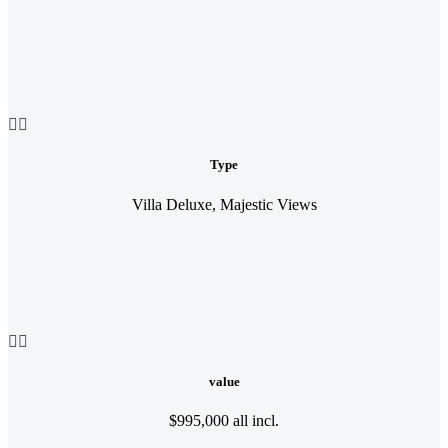


Type
Villa Deluxe, Majestic Views


value
$995,000 all incl.