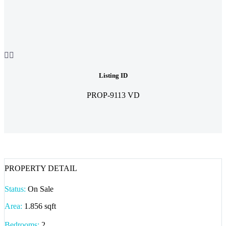


Listing ID
PROP-9113 VD
PROPERTY DETAIL
Status:
On Sale
Area:
1.856 sqft
Bedrooms:
2