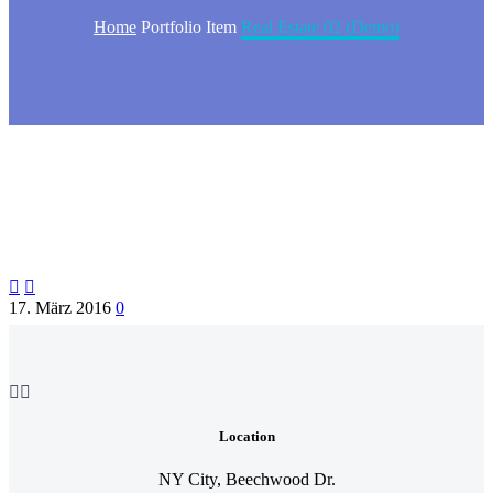
Home
Portfolio Item
Real Estate 02 (Demo)


17. März 2016
0


Location
NY City, Beechwood Dr.