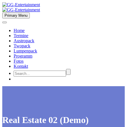
Primary Menu
Home
Termine
Austropack
Twopack
Lumpenpack
Programm
Fotos
Kontakt
Real Estate 02 (Demo)